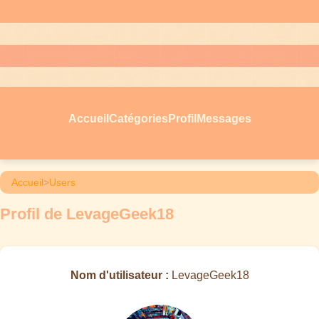
Accueil
Catégories
Profil
Messages
Accueil
>
Users
Profil de LevageGeek18
Nom d'utilisateur :
LevageGeek18