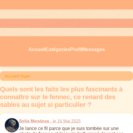
Accueil
Catégories
Profil
Messages
Accueil
>
Sujet
Quels sont les faits les plus fascinants à
connaître sur le fennec, ce renard des
sables au sujet si particulier ?
Sofia Mendoza
- le 16 Mai 2025
Je lance ce fil parce que je suis tombée sur une